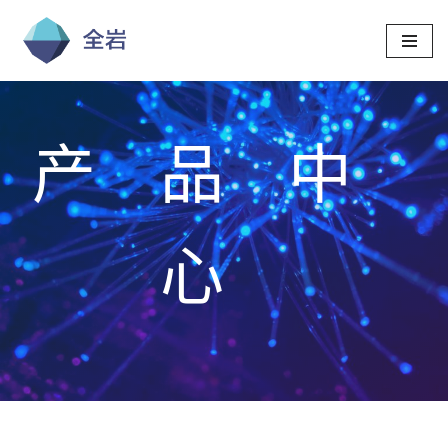
跳
至
正
文
产品中
心