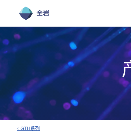
跳
至
正
文
< GTH系列