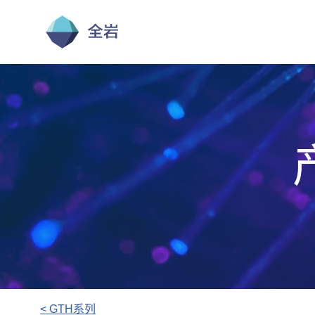
跳
至
正
文
< GTH系列