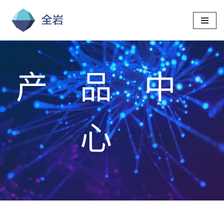
跳
至
正
文
产品中
心