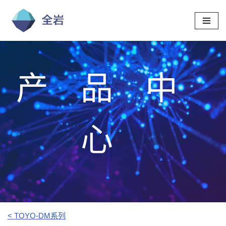
跳
至
正
文
产品中
心
< TOYO-DM系列