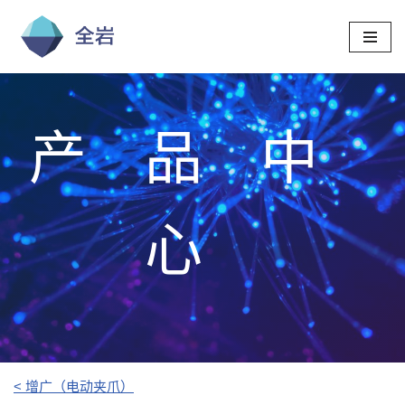
跳
至
正
文
产品中
心
< 增广（电动夹爪）